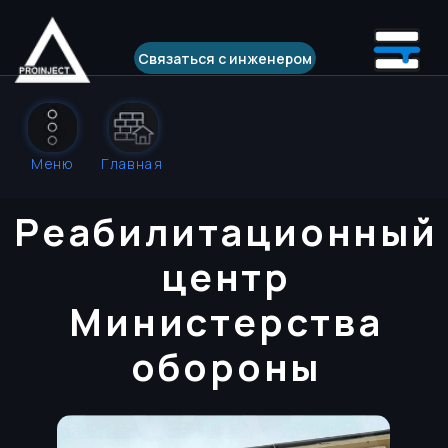
Связаться с инженером
Меню
Главная
Инъекцио
Реабилитационный
Отсечная
центр
Усиление
Усиление
Министерства
Санация 
обороны
Реставра
Реализов
Технолог
Навигаци
Контакты