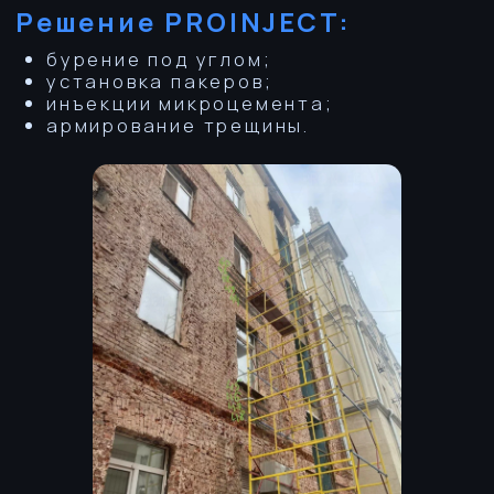
Результат:
Полное восстановление несущей
способности стен.
г. Москва
+7 (999) 359 66 90
bog.kaz@yandex.ru
Мы прокачаем Ваш дом!
Инженерные решения для сложных задач.
Работаем с юридическими и физическими лицами.
Copyright © 2026 Proinject Inc. All rights reserved.
Официальный исполнитель работ от производителя ПБС