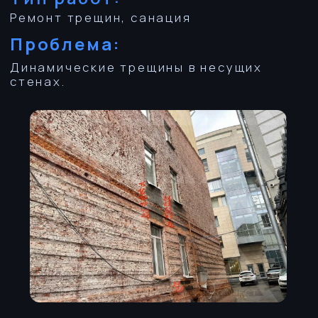
Решение PROINJECT:
бурение под углом;
установка пакеров;
инъекции микроцемента;
армирование трещины.